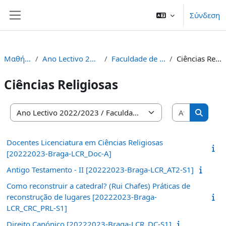
Μετάβαση στο κεντρικό περιεχόμενο
Σύνδεση
Πλευρικός πίνακας
Μαθήματα
Ano Lectivo 2022/2023
Faculdade de Teologia
Ciências Religiosas
Ciências Religiosas
Αναζήτησ
Κατηγορίες μαθημάτων
Αναζήτ
Docentes Licenciatura em Ciências Religiosas
[20222023-Braga-LCR_Doc-A]
Antigo Testamento - II [20222023-Braga-LCR_AT2-S1]
Como reconstruir a catedral? (Rui Chafes) Práticas de
reconstrução de lugares [20222023-Braga-
LCR_CRC_PRL-S1]
Direito Canónico [20222023-Braga-LCR_DC-S1]