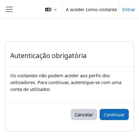
Ir para o conteúdo principal
A aceder como visitante
Entrar
Painel lateral
Autenticação obrigatória
Os visitantes não podem aceder aos perfis dos
utilizadores. Para continuar, autentique-se com uma
conta de utilizador.
Cancelar
Continuar