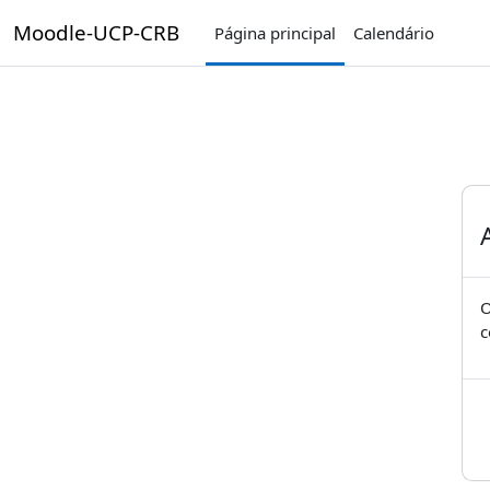
Ir para o conteúdo principal
Moodle-UCP-CRB
Página principal
Calendário
O
c