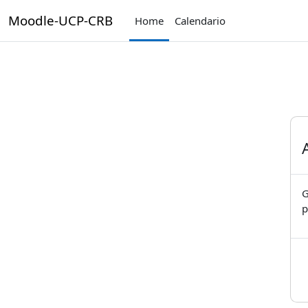
Vai al contenuto principale
Moodle-UCP-CRB
Home
Calendario
G
p