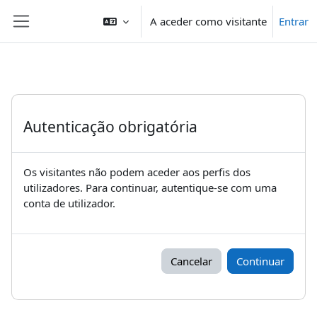
Ir para o conteúdo principal
A aceder como visitante
Entrar
Painel lateral
Autenticação obrigatória
Os visitantes não podem aceder aos perfis dos
utilizadores. Para continuar, autentique-se com uma
conta de utilizador.
Cancelar
Continuar