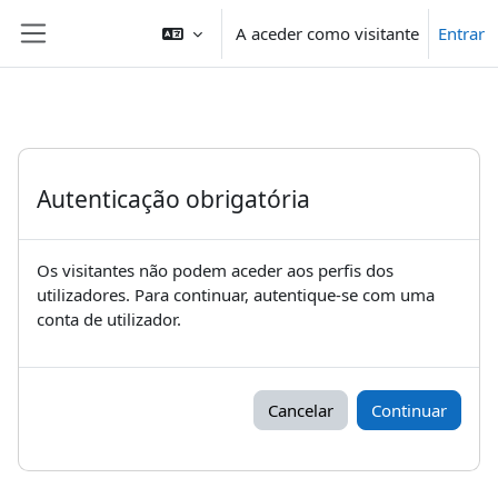
Ir para o conteúdo principal
A aceder como visitante
Entrar
Painel lateral
Autenticação obrigatória
Os visitantes não podem aceder aos perfis dos
utilizadores. Para continuar, autentique-se com uma
conta de utilizador.
Cancelar
Continuar