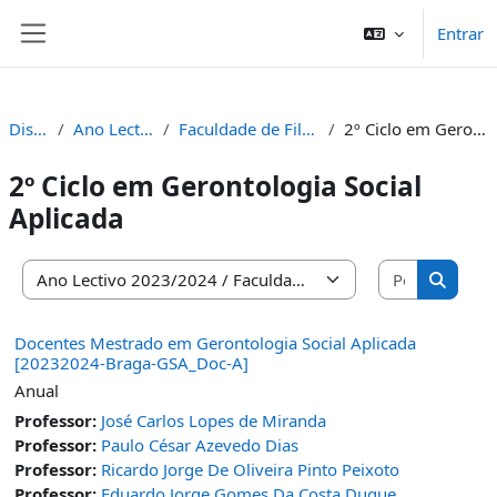
Ir para o conteúdo principal
Entrar
Painel lateral
Disciplinas
Ano Lectivo 2023/2024
Faculdade de Filosofia e Ciências Sociais
2º Ciclo em Gerontologia Social Aplicada
2º Ciclo em Gerontologia Social
Aplicada
Pesquisar 
Categorias de disciplinas
Pesquis
Docentes Mestrado em Gerontologia Social Aplicada
[20232024-Braga-GSA_Doc-A]
Anual
Professor:
José Carlos Lopes de Miranda
Professor:
Paulo César Azevedo Dias
Professor:
Ricardo Jorge De Oliveira Pinto Peixoto
Professor:
Eduardo Jorge Gomes Da Costa Duque