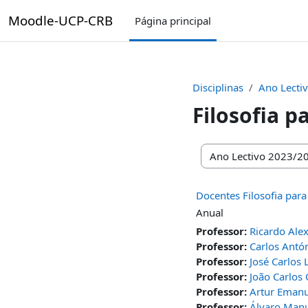
Ir para o conteúdo principal
Moodle-UCP-CRB
Página principal
Disciplinas
Ano Lecti
Filosofia p
Categorias de disciplin
Docentes Filosofia pa
Anual
Professor:
Ricardo Ale
Professor:
Carlos Antón
Professor:
José Carlos
Professor:
João Carlos 
Professor:
Artur Emanu
Professor:
Álvaro Manu