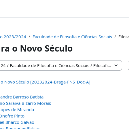
vo 2023/2024
Faculdade de Filosofia e Ciências Sociais
Filos
ara o Novo Século
as
ra o Novo Século [20232024-Braga-FNS_Doc-A]
xandre Barroso Batista
io Saraiva Bizarro Morais
 Lopes de Miranda
Onofre Pinto
el Ilharco Galvão
el Rodrigues Balsas